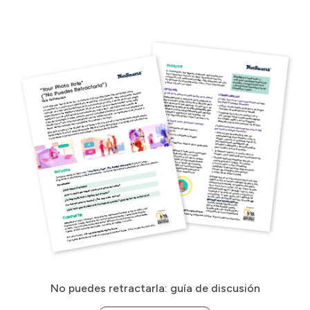
No puedes retractarla: guía de discusión