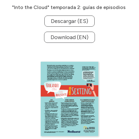
"Into the Cloud" temporada 2: guías de episodios
Descargar (ES)
Download (EN)