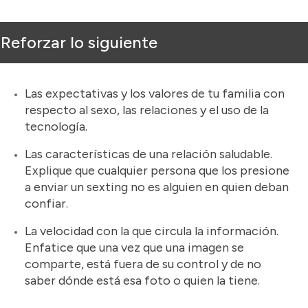
Reforzar lo siguiente
Las expectativas y los valores de tu familia con
respecto al sexo, las relaciones y el uso de la
tecnología.
Las características de una relación saludable.
Explique que cualquier persona que los presione
a enviar un sexting no es alguien en quien deban
confiar.
La velocidad con la que circula la información.
Enfatice que una vez que una imagen se
comparte, está fuera de su control y de no
saber dónde está esa foto o quien la tiene.