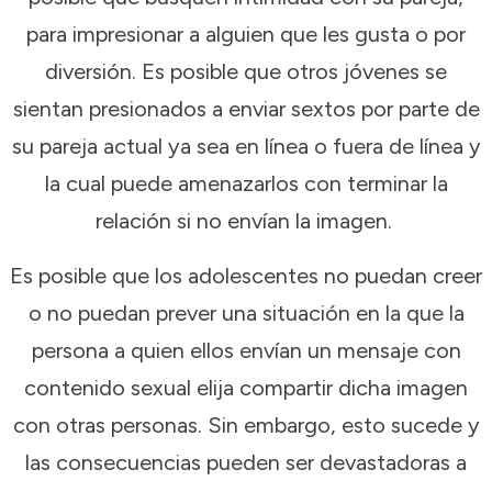
para impresionar a alguien que les gusta o por
diversión. Es posible que otros jóvenes se
sientan presionados a enviar sextos por parte de
su pareja actual ya sea en línea o fuera de línea y
la cual puede amenazarlos con terminar la
relación si no envían la imagen.
Es posible que los adolescentes no puedan creer
o no puedan prever una situación en la que la
persona a quien ellos envían un mensaje con
contenido sexual elija compartir dicha imagen
con otras personas. Sin embargo, esto sucede y
las consecuencias pueden ser devastadoras a