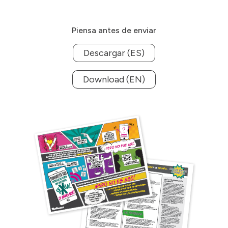
Piensa antes de enviar
Descargar (ES)
Download (EN)