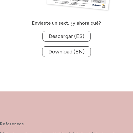
Enviaste un sext, ¿y ahora qué?
Descargar (ES)
Download (EN)
References