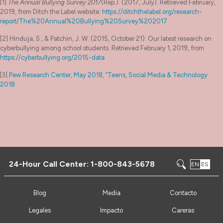
[1]
The Annual Bullying Survey 2017
(Rep.). (2017, July). Retrieved February,
2019, from Ditch the Label website:
https://ditchthelabel.org/research-
report/The%20Annual%20Bullying%20Survey%202017
[2] Hinduja, S., & Patchin, J. W. (2015, October 21). Our latest research on
cyberbullying among school students. Retrieved February 1, 2019, from
https://cyberbullying.org/2015-data
[3]
Pew Research Center, May 2018, “Teens, Social Media & Technology
2018
24-Hour Call Center:
1-800-843-5678
EN
ES
Blog
Media
Contacto
Legales
Impacto
Careras