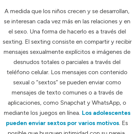
A medida que los niños crecen y se desarrollan,
se interesan cada vez más en las relaciones y en
el sexo. Una forma de hacerlo es a través del
sexting. El sexting consiste en compartir y recibir
mensajes sexualmente explícitos e imágenes de
desnudos totales o parciales a través del
teléfono celular. Los mensajes con contenido
sexual o “sextos” se pueden enviar como
mensajes de texto comunes o a través de
aplicaciones, como Snapchat y WhatsApp, o
mediante los juegos en línea.
Los adolescentes
pueden enviar sextos por varios motivos
. Es
posible que busquen intimidad con su pareja,