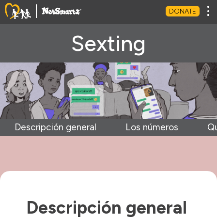
Tog
DONATE
Sexting
Descripción general
Los números
Qu
Descripción general